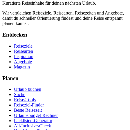
Kuratierte Reiseinhalte für deinen nächsten Urlaub.
Wir vergleichen Reiseziele, Reisearten, Reisezeiten und Angebote,
damit du schneller Orientierung findest und deine Reise entspannt
planen kannst.
Entdecken
Reiseziele
Reisearten
Inspiration
Angebote
Magazin
Planen
Urlaub buchen
Suche
Reise-Tools
Reiseziel-Finder
Beste Reisezeit
Urlaubsbudget-Rechner
Packlisten-Generator
All-Inclusive-Check