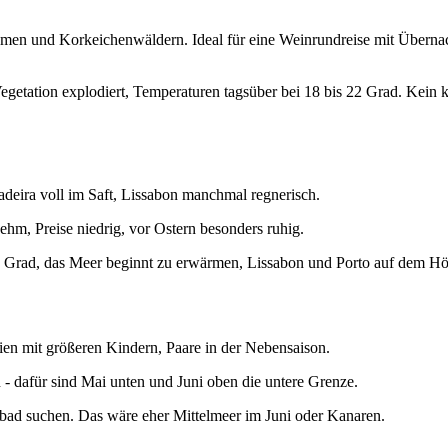
lumen und Korkeichenwäldern. Ideal für eine Weinrundreise mit Überna
tation explodiert, Temperaturen tagsüber bei 18 bis 22 Grad. Kein kla
deira voll im Saft, Lissabon manchmal regnerisch.
hm, Preise niedrig, vor Ostern besonders ruhig.
5 Grad, das Meer beginnt zu erwärmen, Lissabon und Porto auf dem H
lien mit größeren Kindern, Paare in der Nebensaison.
n - dafür sind Mai unten und Juni oben die untere Grenze.
ndbad suchen. Das wäre eher Mittelmeer im Juni oder Kanaren.