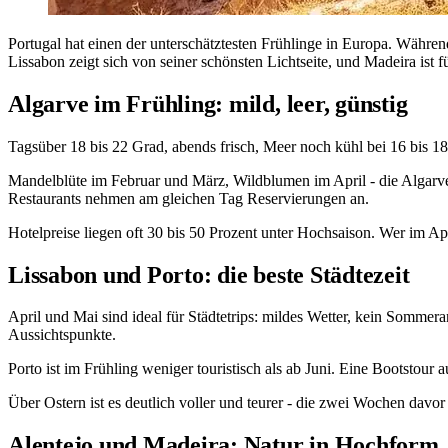
Portugal hat einen der unterschätztesten Frühlinge in Europa. Währ
Lissabon zeigt sich von seiner schönsten Lichtseite, und Madeira ist 
Algarve im Frühling: mild, leer, günstig
Tagsüber 18 bis 22 Grad, abends frisch, Meer noch kühl bei 16 bis 1
Mandelblüte im Februar und März, Wildblumen im April - die Algarve
Restaurants nehmen am gleichen Tag Reservierungen an.
Hotelpreise liegen oft 30 bis 50 Prozent unter Hochsaison. Wer im Ap
Lissabon und Porto: die beste Städtezeit
April und Mai sind ideal für Städtetrips: mildes Wetter, kein Sommera
Aussichtspunkte.
Porto ist im Frühling weniger touristisch als ab Juni. Eine Bootstou
Über Ostern ist es deutlich voller und teurer - die zwei Wochen davo
Alentejo und Madeira: Natur in Hochform