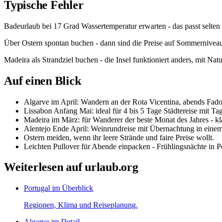
Typische Fehler
Badeurlaub bei 17 Grad Wassertemperatur erwarten - das passt selten z
Über Ostern spontan buchen - dann sind die Preise auf Sommernivea
Madeira als Strandziel buchen - die Insel funktioniert anders, mit Na
Auf einen Blick
Algarve im April: Wandern an der Rota Vicentina, abends Fado
Lissabon Anfang Mai: ideal für 4 bis 5 Tage Städtereise mit Ta
Madeira im März: für Wanderer der beste Monat des Jahres - kl
Alentejo Ende April: Weinrundreise mit Übernachtung in eine
Ostern meiden, wenn ihr leere Strände und faire Preise wollt.
Leichten Pullover für Abende einpacken - Frühlingsnächte in Po
Weiterlesen auf urlaub.org
Portugal im Überblick
Regionen, Klima und Reiseplanung.
Algarve im Detail