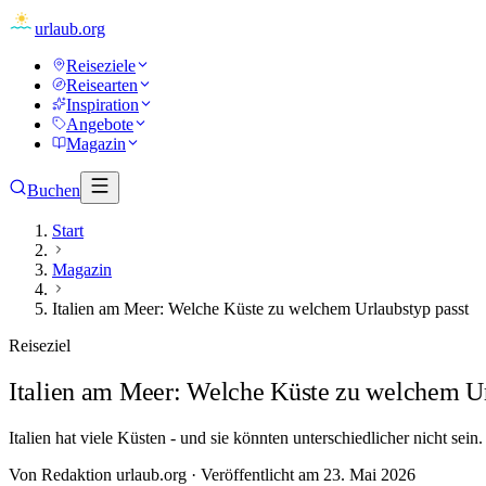
urlaub
.org
Reiseziele
Reisearten
Inspiration
Angebote
Magazin
Buchen
Start
Magazin
Italien am Meer: Welche Küste zu welchem Urlaubstyp passt
Reiseziel
Italien am Meer: Welche Küste zu welchem Ur
Italien hat viele Küsten - und sie könnten unterschiedlicher nicht se
Von
Redaktion urlaub.org
·
Veröffentlicht am
23. Mai 2026