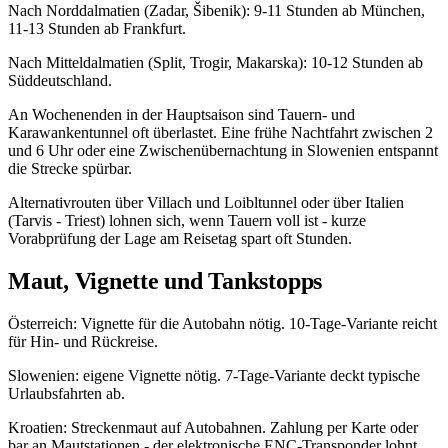
Nach Norddalmatien (Zadar, Šibenik): 9-11 Stunden ab München,
11-13 Stunden ab Frankfurt.
Nach Mitteldalmatien (Split, Trogir, Makarska): 10-12 Stunden ab
Süddeutschland.
An Wochenenden in der Hauptsaison sind Tauern- und
Karawankentunnel oft überlastet. Eine frühe Nachtfahrt zwischen 2
und 6 Uhr oder eine Zwischenübernachtung in Slowenien entspannt
die Strecke spürbar.
Alternativrouten über Villach und Loibltunnel oder über Italien
(Tarvis - Triest) lohnen sich, wenn Tauern voll ist - kurze
Vorabprüfung der Lage am Reisetag spart oft Stunden.
Maut, Vignette und Tankstopps
Österreich: Vignette für die Autobahn nötig. 10-Tage-Variante reicht
für Hin- und Rückreise.
Slowenien: eigene Vignette nötig. 7-Tage-Variante deckt typische
Urlaubsfahrten ab.
Kroatien: Streckenmaut auf Autobahnen. Zahlung per Karte oder
bar an Mautstationen - der elektronische ENC-Transponder lohnt